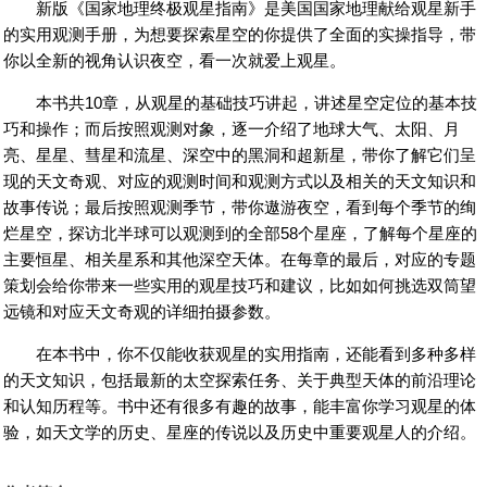
新版《国家地理终极观星指南》是美国国家地理献给观星新手
的实用观测手册，为想要探索星空的你提供了全面的实操指导，带
好书网
你以全新的视角认识夜空，看一次就爱上观星。
本书共10章，从观星的基础技巧讲起，讲述星空定位的基本技
巧和操作；而后按照观测对象，逐一介绍了地球大气、太阳、月
亮、星星、彗星和流星、深空中的黑洞和超新星，带你了解它们呈
现的天文奇观、对应的观测时间和观测方式以及相关的天文知识和
故事传说；最后按照观测季节，带你遨游夜空，看到每个季节的绚
烂星空，探访北半球可以观测到的全部58个星座，了解每个星座的
主要恒星、相关星系和其他深空天体。在每章的最后，对应的专题
策划会给你带来一些实用的观星技巧和建议，比如如何挑选双筒望
远镜和对应天文奇观的详细拍摄参数。
在本书中，你不仅能收获观星的实用指南，还能看到多种多样
的天文知识，包括最新的太空探索任务、关于典型天体的前沿理论
和认知历程等。书中还有很多有趣的故事，能丰富你学习观星的体
验，如天文学的历史、星座的传说以及历史中重要观星人的介绍。