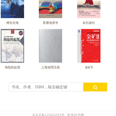
搏击沧海
普通地质学
岩石旅社
海陆的起源
上海地理注疏
金矿Ⅱ
京ICP备17043253号
联系好书网