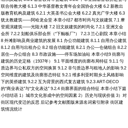
联合传教大楼 6.1.3 中华基督教女青年会全国协会大楼 6.2 新教出
版教育机构及建筑 6.2.1 大英圣书公会大楼 6.2.2 真光广学大楼 6.3
犹太教建筑——阿哈龙会堂 本章小结7 都市时尚与文娱建筑 7.1 摩
登观演建筑——光陆大楼 7.2 旧文娱建筑的时尚化 7.2.1 亚洲文会
会所 7.2.2 划船俱乐部会所（“下舢板厂”） 7.2.3 兰心剧院 本章小结
8 外滩影响及商业建筑的发展 8.1 办公功能建筑 8.1.1 自用办公建筑
8.1.2 自用与出租办公 8.2 组合功能建筑 8.2.1 办公—仓储组合 8.2.2
居住—办公组合 8.3 市政设施——停车场加油站 本章小结9 街廓与
建筑的历史定格（1937年） 9.1 平面维度的街廓布局特征 9.1.1 匀
质边界与公私双方的空间换算 9.1.2 非匀质边界与租地人的影响 9.2
空间维度的建筑及街廓形态特征 9.2.1 维多利亚时期乡土风格影响
下的英侨建筑 9.2.2 互为背景的西式复古建筑 9.2.3 ART-DECO
的“商业表达”与“文化表达” 9.2.4 街廓界面的组合特征 本章小结下篇
小结结语 1）城市文化形成中的空间因素 2）历史与现状价值 3）对
街区现代变迁的反思 后记参考文献图版来源名词索引附录 街区建
筑情况统计