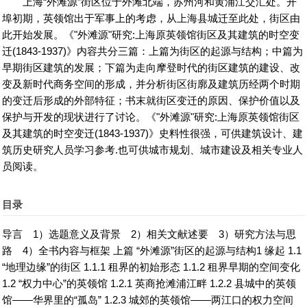
上海“外滩源”街区位于外滩北端，苏州河和黄浦江交汇处。开
埠初期，英领馆出于军事上的考虑，从上海县城迁至此处，街区由
此开始发展。《"外滩源"研究:上海原英领馆街区及其建筑的时空变
好书网
迁(1843-1937)》内容共分三篇：上篇为街区的起源与结构；中篇为
早期街区建筑的发展；下篇为走向摩登时代的街区建筑的建设、改
变及新时代商务空间的形成，并分析街区街廓及建筑历经两个时期
的变迁后形成的外部特征；书末就街区变迁的原因、保护价值以及
保护与开发的现状进行了讨论。《"外滩源"研究:上海原英领馆街区
及其建筑的时空变迁(1843-1937)》史料性很强，可供建筑设计、建
筑历史研究人员学习参考.也可供城市规划、城市建设及相关专业人
员阅读。
目录
导言 1）选题意义及背景 2）相关文献述要 3）研究方法与思
路 4）全书内容与框架 上篇 “外滩源”街区的起源与结构1 缘起 1.1
“地理边缘”的街区 1.1.1 租界的初始形态 1.1.2 租界早期的空间变化
1.2 “权力中心”的英领馆 1.2.1 英商抢滩浦江畔 1.2.2 县城中的英领
馆——华界里的“孤岛” 1.2.3 城郊的英领馆——两江口的权力空间