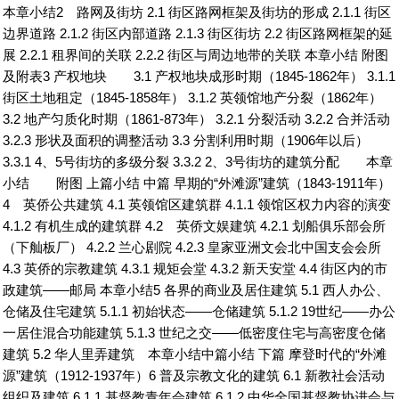
本章小结2 路网及街坊 2.1 街区路网框架及街坊的形成 2.1.1 街区
边界道路 2.1.2 街区内部道路 2.1.3 街区街坊 2.2 街区路网框架的延
展 2.2.1 租界间的关联 2.2.2 街区与周边地带的关联 本章小结 附图
及附表3 产权地块 3.1 产权地块成形时期（1845-1862年） 3.1.1
街区土地租定（1845-1858年） 3.1.2 英领馆地产分裂（1862年）
3.2 地产匀质化时期（1861-873年） 3.2.1 分裂活动 3.2.2 合并活动
3.2.3 形状及面积的调整活动 3.3 分割利用时期（1906年以后）
3.3.1 4、5号街坊的多级分裂 3.3.2 2、3号街坊的建筑分配 本章
小结 附图 上篇小结 中篇 早期的“外滩源”建筑（1843-1911年）
4 英侨公共建筑 4.1 英领馆区建筑群 4.1.1 领馆区权力内容的演变
4.1.2 有机生成的建筑群 4.2 英侨文娱建筑 4.2.1 划船俱乐部会所
（下舢板厂） 4.2.2 兰心剧院 4.2.3 皇家亚洲文会北中国支会会所
4.3 英侨的宗教建筑 4.3.1 规矩会堂 4.3.2 新天安堂 4.4 街区内的市
政建筑——邮局 本章小结5 各界的商业及居住建筑 5.1 西人办公、
仓储及住宅建筑 5.1.1 初始状态——仓储建筑 5.1.2 19世纪——办公
一居住混合功能建筑 5.1.3 世纪之交——低密度住宅与高密度仓储
建筑 5.2 华人里弄建筑 本章小结中篇小结 下篇 摩登时代的“外滩
源”建筑（1912-1937年）6 普及宗教文化的建筑 6.1 新教社会活动
组织及建筑 6.1.1 基督教青年会建筑 6.1.2 中华全国基督教协进会与