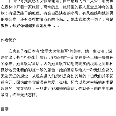
在山中寻找灵感的女作家邂逅了自己创造的男主人公，那男孩
在森林中开着一家旅馆，离奇的是，旅馆里的客人竟全是神奇的生
物：有温柔能干的狐狸、有会自己演奏的小号、有风姑娘和她的男
好书网
朋友公鹿、还有会帮忙做点心的小鸟……她太喜欢这一切了，可是
狐狸，却好像偏偏要跟她竞争……
作者简介
安房直子在日本有“文学大奖常胜军”的美誉。她一生淡泊，深
居简出，甚至拒绝出门旅行；她写作时一定要在桌子上铺一块白色
的桌布。她喜欢写童话，因为她喜欢在幻想与现实的境界之间那种
微妙地变化着的彩虹一般的颜色；她的童话常给人一种无法企及的
无边无涯的感觉，从现实进入幻想都是突如其然的；但我们并不觉
得突兀，因为故事背后潜在的爱、孤独、怀念以及对幸福的追求是
超越的、贯穿始终；一旦走近她和她的童话，你就会不由自主地被
吸引，终至无法忘怀。
目录