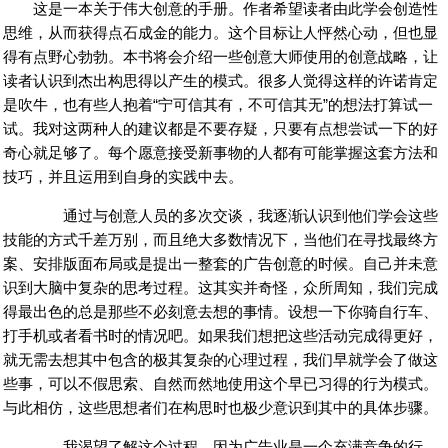
这是一本关于伟大创意的手册。作者希望读者由此学会创造性
思维，从而获得点石成金的能力。这个目标让人怦然心动，但也显
好书网
得有点野心勃勃。本书将会介绍一些创意大师使用的创意战略，让
读者认识到杰出构思得以产生的模式。很多人觉得这样的许诺肯定
是吹牛，也有些人抱着“宁可信其有，不可信其无”的想法打算试一
试。我对这两种人的建议都是不要存疑，只要有点想尝试一下的好
奇心就足够了。每个愿意接受新事物的人都有可能掌握这套方法和
技巧，并且运用到自身的实践中去。
通过与创意人员的多次交谈，我逐渐认识到他们学会这些
技能的方式千差万别，而且绝大多数情况下，当他们在寻找最终方
案、安排版面布局或是提出一整套的广告创意的时候。自己并未意
识到大脑中复杂的思考过程。这其实并奇怪，众所周知，我们完成
得最出色的总是那些不必刻意去想的事情。设想一下你骑自行车、
打手机或者看书时的情况吧。如果我们想把这些活动完成得更好，
就无需去想其中包含的极其复杂的心理过程，我们早就学会了做这
些事，可以不假思索、自然而然地使用这个早已习得的行为模式。
与此相仿，这些思想者们在构思时也极少意识到其中的具体步骤。
我渴望了解这个过程，因为广告业是一个充满竞争的行