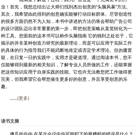
业！首先，我想总结出让大师们找到杰出创意的“头脑风暴”方法。
其次，我希望由此得到的创意确实能够打动目标群体。尽管创造性
的很多方面仍然不为人知，本书中讲述的方法仍将会帮助广告公司
的设计团队迈出非常重要的第一步，即把创意策略从直觉转化为一
种工具。您面前的这本书可以称作头脑指南 它的独到之处在于，它
揭示的并非某种创造力研究的最新理论，而是可以应用于实际工作
的具体的行为指导我们不能武断地肯定或否定学术理论。但勿庸置
疑，在日复一日的实践中，实用才是硬道理。通过阅读本书，您不
仅能够得到最新的相关知识，了解专业人员所做的工作，还能掌握
把这些知识应用于自身实践的技能。它也许无法教您把工作做得更
完美，但我希望它会帮您催生更多好的创意，并且享受创意的乐
趣。
......
(更多)
读书文摘
傻瓜的自由 在某次会议中你可能犯下的最糟糕的错误是什么？