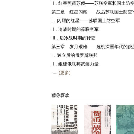
II．红星照耀苏俄——苏联空军和国土防
第二章 红星闪耀——战后苏联国土防空
I．闪耀的红星——苏联国土防空军
II．冷战时期的苏联空军
III．后冷战时期的转变
第三章 岁月艰难——危机深重年代的俄
I．独立后的俄罗斯联邦
II．组建俄联邦武装力量
......
(更多)
猜你喜欢