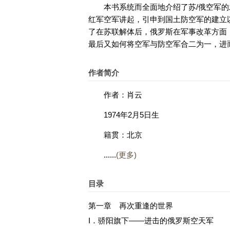
本书系统而全面地介绍了苏/俄空军的
红军空军讲起，引申到国土防空军的建立
好书网
了在苏联解体后，俄罗斯在军事改革方面
最后又如何将空军与防空军合二为一，进而
作者简介
作者：肖云
1974年2月5日生
籍贯：北京
......
(更多)
目录
第一章 再次重逢的世界
I．骄阳旗下——进击的俄罗斯空天军