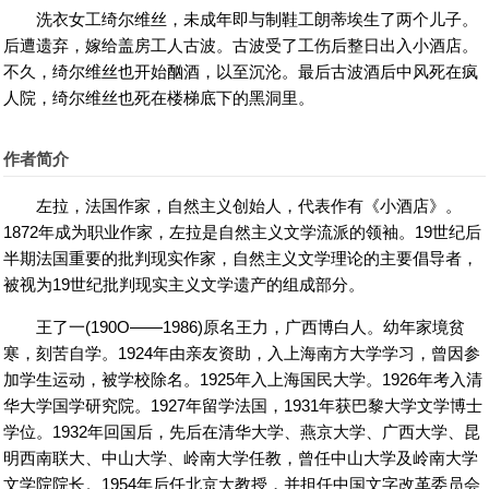
洗衣女工绮尔维丝，未成年即与制鞋工朗蒂埃生了两个儿子。
后遭遗弃，嫁给盖房工人古波。古波受了工伤后整日出入小酒店。
好书网
不久，绮尔维丝也开始酗酒，以至沉沦。最后古波酒后中风死在疯
人院，绮尔维丝也死在楼梯底下的黑洞里。
作者简介
左拉，法国作家，自然主义创始人，代表作有《小酒店》。
1872年成为职业作家，左拉是自然主义文学流派的领袖。19世纪后
半期法国重要的批判现实作家，自然主义文学理论的主要倡导者，
被视为19世纪批判现实主义文学遗产的组成部分。
王了一(190O——1986)原名王力，广西博白人。幼年家境贫
寒，刻苦自学。1924年由亲友资助，入上海南方大学学习，曾因参
加学生运动，被学校除名。1925年入上海国民大学。1926年考入清
华大学国学研究院。1927年留学法国，1931年获巴黎大学文学博士
学位。1932年回国后，先后在清华大学、燕京大学、广西大学、昆
明西南联大、中山大学、岭南大学任教，曾任中山大学及岭南大学
文学院院长。1954年后任北京大教授，并担任中国文字改革委员会