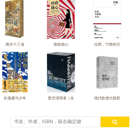
好书网
两京十三省
律政雄心
往西，宁静的方
向
长颈鹿与少年
星空清理者（全
现代欧洲大陆哲
4册）
学（上下）